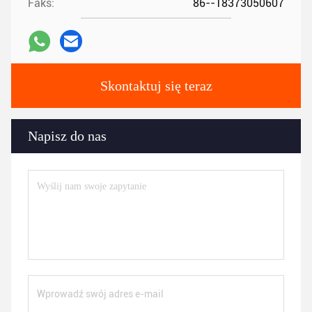
Faks:
86--18373050607
Skontaktuj się teraz
Napisz do nas