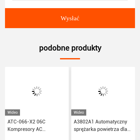
Wysłać
podobne produkty
Wideo
Wideo
ATC-066-X2 06C
A3802A1 Automatyczny
Kompresory AC
sprężarka powietrza dla
samochodowe dla Toyota
Peugeot 2008/301 Citroen