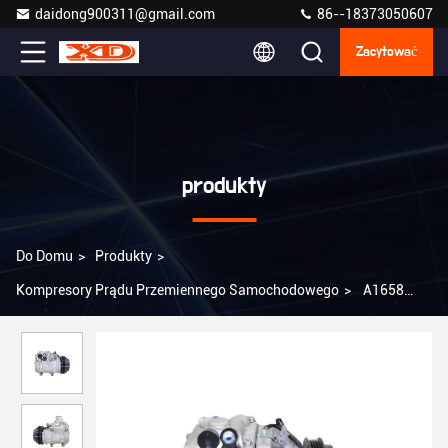
daidong900311@gmail.com
86--18373050607
Zacytować
produkty
Do Domu
>
Produkty
>
Kompresory Prądu Przemiennego Samochodowego
>
A1658
Części klimatyzacji samochodowej sprężarka akustyczna
samochodowa dla Toyota Prado Land cruser 3400 VZJ95 88320-
35720