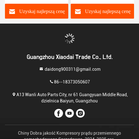
Corolla Yaris Alitis 88320-
NEW Elysee/C3-XR
52010 883205201
JSR11T601088
Uzyskaj najlepszą cenę
Uzyskaj najlepszą cenę
Guangzhou Xiaodai Trade Co., Ltd.
daidong900311@gmail.com
86--18373050607
A13 Wanli Auto Parts City, nr 61 Guangyuan Middle Road,
dzielnica Baiyun, Guangzhou
Chiny Dobra jakość Kompresory prądu przemiennego