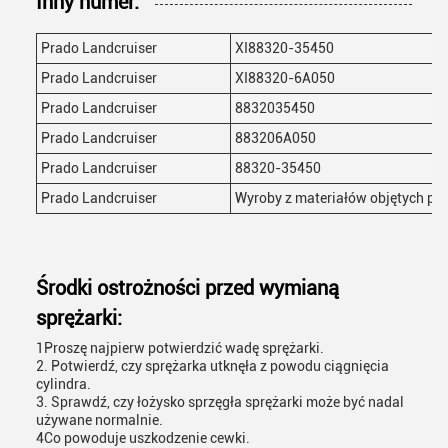
Inny numer:
Prado Landcruiser
XI88320-35450
Prado Landcruiser
XI88320-6A050
Prado Landcruiser
8832035450
Prado Landcruiser
883206A050
Prado Landcruiser
88320-35450
Prado Landcruiser
Wyroby z materiałów objętych po
Środki ostrożności przed wymianą
sprężarki:
1Proszę najpierw potwierdzić wadę sprężarki.
2. Potwierdź, czy sprężarka utknęła z powodu ciągnięcia
cylindra.
3. Sprawdź, czy łożysko sprzęgła sprężarki może być nadal
używane normalnie.
4Co powoduje uszkodzenie cewki.