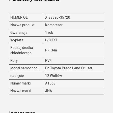
NUMER OE
XI88320-35720
Nazwa produktu
Kompresor
Gwarancja
1 rok
Wypłata
L/C T/T
Rodzaj środka
R-134a
chłodniczego
Rury
PV4
Model samochodu
Do Toyota Prado Land Cruiser
napięcie
12 Woltów
Numer marki
A1658
Nazwa marki
JNA