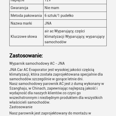
napięcie
12V
Gwarancja
Nie mam
Metoda pakowania
6 sztuk/1 pudełko
Nazwa marki
JNA
air ac Wyparujący, części
Kluczowe słowa
klimatyzacji Wyparujący, wyparujący
samochodów
Zatwierdź
Zastosowanie:
Wyparnik samochodowy AC - JNA
JNA Car AC Evaporator jest wysokiej jakości częścią
klimatyzacji, która została zaprojektowana specjalnie dla
samochodów.szczególnie w gorące letnie dni.
Nasz samochodowy parownik AC jest z dumą wykonany w
Szanghaju, w Chinach, zapewniając najlepszą jakość i
wydajność dla naszych klientów.co czyni go
wszechstronnym i niezbędnym produktem dla wszystkich
właścicieli samochodów.
Zastosowanie
Nasz parownik jest zaprojektowany do montażu w