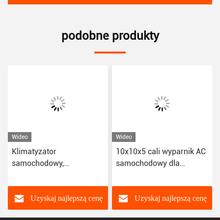
podobne produkty
Wideo
Wideo
Klimatyzator
10x10x5 cali wyparnik AC
samochodowy,
samochodowy dla
odsłaniacz, klimatyzator
Nissana Venucia D50
dla Toyota Camry Alphard
Honda CRV Avancier 2017
Uzyskaj najlepszą cenę
Uzyskaj najlepszą cenę
88501-06460 80210-