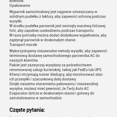
klientów.
Opakowanie
Wyparnik samochodowy jest najpierw umieszczany w
solidnym pudełku z tektury, aby zapewnić ochronę podczas
wysyłki.
W środku pudełka parownik jest owinięty warstwą foliowej
folii, aby zapobiec uszkodzeniu podczas transportu.
W razie potrzeby można dodać dodatkowe wypełnienie, aby
zapłynął parownik w doskonałym stanie.
Transport morski
Wykorzystujemy niezawodne metody wysyłki, aby zapewnić
terminową dostawę samochodowego parownika AC do
naszych klientów.
Pakiet jest zazwyczaj wysyłany za pośrednictwem
renomowanej usługi kurierskiej, takiej jak FedEx lub UPS.
Klienci otrzymają numer śledzący, aby monitorować stan
ich przesyłki i szacunkową datę dostawy.
Dzięki naszemu starannemu pakowaniu i niezawodnej
wysyłce, możesz mieć pewność, że Twój Auto AC
Evaporator dotrze w doskonałym stanie i gotowy do
zainstalowania w samochodzie.
Częste pytania: