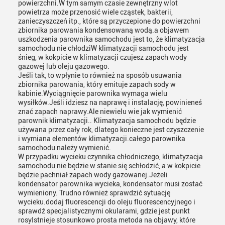
powierzchni.W tym samym czasie zewnętrzny wlot
powietrza może przenosić wiele cząstek, bakterii,
zanieczyszczeń itp., które są przyczepione do powierzchni
zbiornika parowania kondensowaną wodą.a objawem
uszkodzenia parownika samochodu jest to, że klimatyzacja
samochodu nie chłodziW klimatyzacji samochodu jest
śnieg, w kokpicie w klimatyzacji czujesz zapach wody
gazowej lub oleju gazowego.
Jeśli tak, to wpłynie to również na sposób usuwania
zbiornika parowania, który emituje zapach sody w
kabinie.Wyciągnięcie parownika wymaga wielu
wysiłków.Jeśli idziesz na naprawę i instalację, powinieneś
znać zapach naprawy.Ale niewielu wie jak wymienić
parownik klimatyzacji.. Klimatyzacja samochodu będzie
używana przez cały rok, dlatego konieczne jest czyszczenie
i wymiana elementów klimatyzacji.całego parownika
samochodu należy wymienić.
W przypadku wycieku czynnika chłodniczego, klimatyzacja
samochodu nie będzie w stanie się schłodzić, a w kokpicie
będzie pachniał zapach wody gazowanej.Jeżeli
kondensator parownika wycieka, kondensator musi zostać
wymieniony. Trudno również sprawdzić sytuację
wycieku.dodaj fluorescencji do oleju fluorescencyjnego i
sprawdź specjalistycznymi okularami, gdzie jest punkt
rosyIstnieje stosunkowo prosta metoda na objawy, które