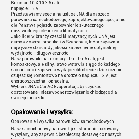
Rozmiar: 10 X 10 X 5 cali
napięcie: 12 V
Przedstawiamy specjalną usługę JNA dla naszego
parownika samochodowego, zaprojektowanego specjalnie
dla Państwa pojazdu.zapewnienie skutecznego i
niezawodnego chłodzenia klimatyzacji.
Jako lider w branży części klimatyzacyjnych, JNA jest
dumna z naszej produkcji w Szanghaju, która zapewnia
najwyższe standardy jakości.zapewnienie optymalnej
wydajności i długowieczności.
Nasz parownik ma rozmiary 10 x 10 x 5 cali, jest
kompaktowy, ale silny, łatwo wstawia się go do każdego
samochodu i zapewnia wydajne chłodzenie, dzięki czemu
czujesz się komfortowo na drodze.o napięciu 12 V, jest
energooszczędna i opłacalna.
Wybierz JNA's Car AC Evaporator, aby uzyskać
dostosowane i niezawodne rozwiązanie chłodzące dla
swojego pojazdu.
Opakowanie i wysyłka:
Opakowanie i wysyłka parowników samochodowych
Nasz samochodowy parownik jest starannie pakowany i
wysyłany, aby zapewnić bezpieczną dostawę do naszych