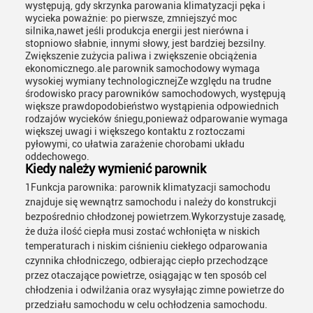
występują, gdy skrzynka parowania klimatyzacji pęka i
wycieka poważnie: po pierwsze, zmniejszyć moc
silnika,nawet jeśli produkcja energii jest nierówna i
stopniowo słabnie, innymi słowy, jest bardziej bezsilny.
Zwiększenie zużycia paliwa i zwiększenie obciążenia
ekonomicznego.ale parownik samochodowy wymaga
wysokiej wymiany technologicznejZe względu na trudne
środowisko pracy parowników samochodowych, występują
większe prawdopodobieństwo wystąpienia odpowiednich
rodzajów wycieków śniegu,ponieważ odparowanie wymaga
większej uwagi i większego kontaktu z roztoczami
pyłowymi, co ułatwia zarażenie chorobami układu
oddechowego.
Kiedy należy wymienić parownik
1Funkcja parownika: parownik klimatyzacji samochodu
znajduje się wewnątrz samochodu i należy do konstrukcji
bezpośrednio chłodzonej powietrzem.Wykorzystuje zasadę,
że duża ilość ciepła musi zostać wchłonięta w niskich
temperaturach i niskim ciśnieniu ciekłego odparowania
czynnika chłodniczego, odbierając ciepło przechodzące
przez otaczające powietrze, osiągając w ten sposób cel
chłodzenia i odwilżania oraz wysyłając zimne powietrze do
przedziału samochodu w celu ochłodzenia samochodu.