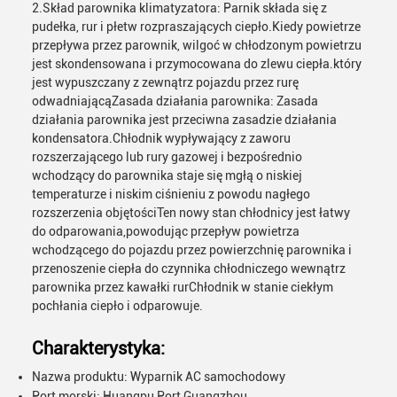
2.Skład parownika klimatyzatora: Parnik składa się z
pudełka, rur i płetw rozpraszających ciepło.Kiedy powietrze
przepływa przez parownik, wilgoć w chłodzonym powietrzu
jest skondensowana i przymocowana do zlewu ciepła.który
jest wypuszczany z zewnątrz pojazdu przez rurę
odwadniającąZasada działania parownika: Zasada
działania parownika jest przeciwna zasadzie działania
kondensatora.Chłodnik wypływający z zaworu
rozszerzającego lub rury gazowej i bezpośrednio
wchodzący do parownika staje się mgłą o niskiej
temperaturze i niskim ciśnieniu z powodu nagłego
rozszerzenia objętościTen nowy stan chłodnicy jest łatwy
do odparowania,powodując przepływ powietrza
wchodzącego do pojazdu przez powierzchnię parownika i
przenoszenie ciepła do czynnika chłodniczego wewnątrz
parownika przez kawałki rurChłodnik w stanie ciekłym
pochłania ciepło i odparowuje.
Charakterystyka:
Nazwa produktu: Wyparnik AC samochodowy
Port morski: Huangpu Port Guangzhou