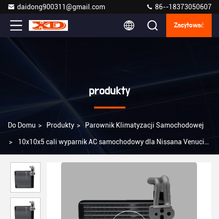
daidong900311@gmail.com
86--18373050607
Zacytować
produkty
Do Domu
>
Produkty
>
Parownik Klimatyzacji Samochodowej
>
10x10x5 cali wyparnik AC samochodowy dla Nissana Venucia
D50