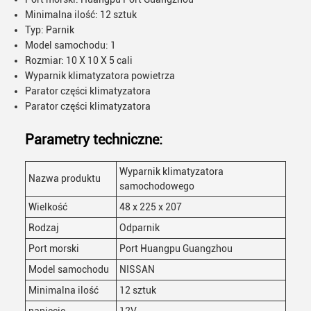
Minimalna ilość: 12 sztuk
Typ: Parnik
Model samochodu: 1
Rozmiar: 10 X 10 X 5 cali
Wyparnik klimatyzatora powietrza
Parator części klimatyzatora
Parator części klimatyzatora
Parametry techniczne:
Zostaw wiadomość
Wyparnik klimatyzatora
Nazwa produktu
samochodowego
Oddzwonimy wkrótce!
Wielkość
48 x 225 x 207
Rodzaj
Odparnik
Port morski
Port Huangpu Guangzhou
Model samochodu
NISSAN
Minimalna ilość
12 sztuk