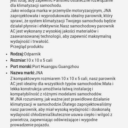
jest tutaj, aby zapewnić Państwu ostateczne rozwiązanie
dla klimatyzacji samochodu.
Jako wiodąca marka w przemyśle motoryzacyjnym, JNA
zaprojektowała i wyprodukowała idealny parownik, który
sprawi, że system klimatyzacji Twojego samochodu będzie
działał płynnie i efektywnie.Nasz samochodowy parownik
AC jest wykonany z wysokiej jakości materiałów i
zaawansowanej technologii, aby zapewnić maksymalną
wydajność i trwałość.
Przegląd produktu
Rodzaj:
Odparnik
Rozmiar:
10 x 10 x 5 cali
Port morski:
Port Huangpu Guangzhou
Nazwa marki:
JNA
Z kompaktowym rozmiarem 10 x 10 x 5 cali, nasz parownik
AC jest idealny dla wszystkich typów samochodów.Mała i
lekka konstrukcja umożliwia łatwą instalację i
kompatybilność z różnymi modelami samochodów.
W JNA rozumiemy, jak ważne jest prawidłowe działanie
klimatyzacji w samochodzie.Dlatego zaprojektowaliśmy
nasz parownik, aby miał wysoką wydajność i doskonałą
wydajność chłodzeniaSkutecznie usuwa ciepło i wilgoć z
powietrza, zapewniając odświeżające i wygodne
prowadzenie pojazdu.