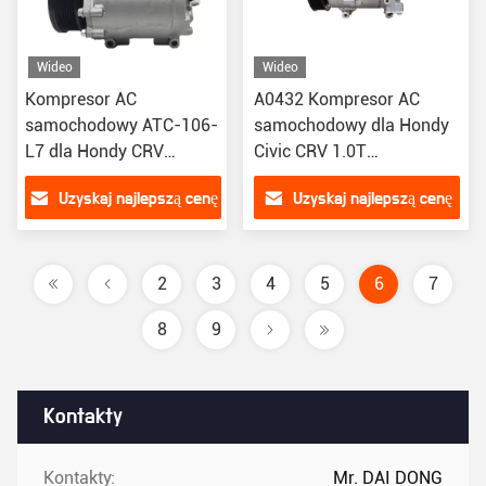
Wideo
Wideo
Kompresor AC
A0432 Kompresor AC
samochodowy ATC-106-
samochodowy dla Hondy
L7 dla Hondy CRV
Civic CRV 1.0T
RD5/RD7 2003-2007
388105AAA01
Uzyskaj najlepszą cenę
Uzyskaj najlepszą cenę
3880RL6-G020
38810RWCA03/CO4920A
2
3
4
5
6
7
8
9
Kontakty
Kontakty:
Mr. DAI DONG