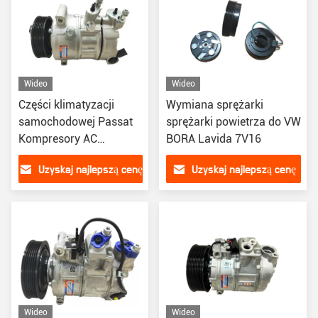
Wideo
Wideo
Części klimatyzacji
Wymiana sprężarki
samochodowej Passat
sprężarki powietrza do VW
Kompresory AC
BORA Lavida 7V16
samochodowe 8680P
Uzyskaj najlepszą cenę
Uzyskaj najlepszą cenę
105423 1K0820803G
Wideo
Wideo