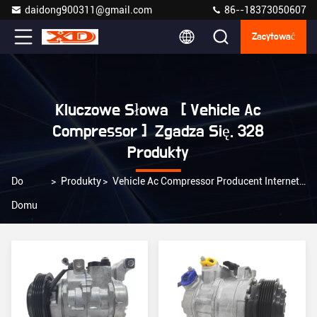
daidong900311@gmail.com
86--18373050607
Zacytować
Kluczowe Słowa [ Vehicle Ac
Compressor ] Zgadza Się. 328
Produkty
Do
>
Produkty
>
Vehicle Ac Compressor Producent Internetowy
Domu