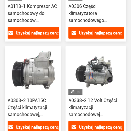
A0118-1 Kompresor AC
A0306 Części
samochodowy do
klimatyzatora
samochodów
samochodowego
samochodowych Audi
Kompresor AC
Uzyskaj najlepszą cenę
Uzyskaj najlepszą cenę
A6L A4 B8 C7 2.5
samochodowy dla
447150-2340 447150-
ciężarówki BENZ ACTROS
2342 447150-2343
9PK 24V
447150-2348 447190-
5412300611/5412301211
3400
Wideo
A0303-2 10PA15C
A0338-2 12 Volt Części
Części klimatyzacji
klimatyzacji
samochodowej,
samochodowej
kompresor AC do
Kompresor AC do
Uzyskaj najlepszą cenę
Uzyskaj najlepszą cenę
samochodu Mercedes
samochodu Benz GL350