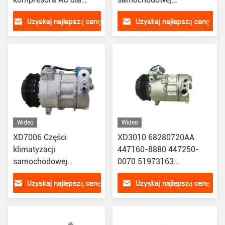
Forda Explorer 3.5
Kompresor AC
Uzyskaj najlepszą cenę
Uzyskaj najlepszą cenę
EB5Z19703B
samochodowy dla Forda
BB5Z19703B
Mondeo Diesel 2009
6G9119D629GC
Wideo
Wideo
XD7006 Części
XD3010 68280720AA
klimatyzacji
447160-8880 447250-
samochodowej
0070 51973163
sprężarka ac do
Kompresor akustyczny
Uzyskaj najlepszą cenę
Uzyskaj najlepszą cenę
samochodu Buick
klimatyzacji
Lacrosse 2.4 Chevrolet
automatycznej dla Dodge
RAM/ Jeep Renegade