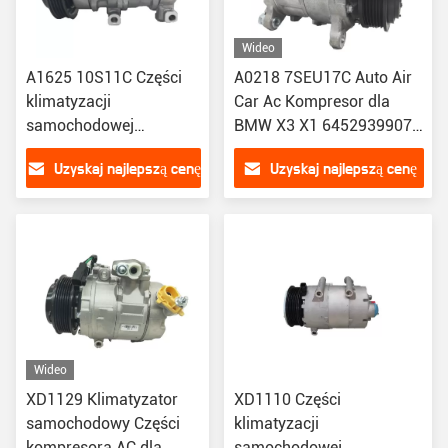
Wideo
A1625 10S11C Części
A0218 7SEU17C Auto Air
klimatyzacji
Car Ac Kompresor dla
samochodowej
BMW X3 X1 64529399072
Kompresor AC
64529223695
Uzyskaj najlepszą cenę
Uzyskaj najlepszą cenę
samochodowy dla
Toyoty VIOS 1.3 88320-
0D030 K447160-1761
Wideo
XD1129 Klimatyzator
XD1110 Części
samochodowy Części
klimatyzacji
kompresora AC dla
samochodowej