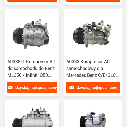
Benz Actros Truck W140
A0022305811 447150-
471-0235,471-02341
0250
A0338-1 Kompresor AC
A0333 Kompresor AC
do samochodu do Benz
samochodowy dla
ML350 / Infiniti Q50
Mercedes Benz C/E/GLC
A0002309111 447260-
2016 A0032308511
Uzyskaj najlepszą cenę
Uzyskaj najlepszą cenę
3260 A0022306511